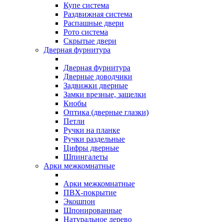
Купе система
Раздвижная система
Распашные двери
Рото система
Скрытые двери
Дверная фурнитура
Дверная фурнитура
Дверные доводчики
Задвижки дверные
Замки врезные, защелки
Кнобы
Оптика (дверные глазки)
Петли
Ручки на планке
Ручки раздельные
Цифры дверные
Шпингалеты
Арки межкомнатные
Арки межкомнатные
ПВХ-покрытие
Экошпон
Шпонированные
Натуральное дерево