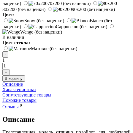
наценки)
70x200
(без наценки)
80x200
(без наценки)
90x200
(без наценки)
Цвет:
Snow
(без наценки)
Bianco
(без
наценки)
Cappuccino
(без наценки)
Wenge
(без наценки)
В наличии
Цвет стекла:
Матовое
(без наценки)
1
Описание
Характеристики
Сопутствующие товары
Похожие товары
0
Отзывы
Описание
Представленная модель отлично подойдет для любителей