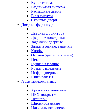
Купе система
Раздвижная система
Распашные двери
Рото система
Скрытые двери
Дверная фурнитура
Дверная фурнитура
Дверные доводчики
Задвижки дверные
Замки врезные, защелки
Кнобы
Оптика (дверные глазки)
Петли
Ручки на планке
Ручки раздельные
Цифры дверные
Шпингалеты
Арки межкомнатные
Арки межкомнатные
ПВХ-покрытие
Экошпон
Шпонированные
Натуральное дерево